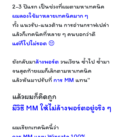
2-3 ปีแรก เป็นช่วงที่ผมตามหาเทคนิค
ผมลองใช้มาหลายเทคนิคมาก ๆ
ทั้ง แนวรับ-แนวต้าน การอ่านกราฟเปล่า
แล้วก็เทคนิคที่หลาย ๆ คนบอกว่าดี
แต่ก็ไปไม่รอด 😔
ยังกลับมา
ล้างพอร์ต
วนเวียน ซ้ำไป ซ้ำมา
จนสุดท้ายผมก็เลิกตามหาเทคนิค
แล้วหันมาปรับที่
การ MM
แทน"
แล้วผมก็คิดถูก
มีวิธี MM ให้ไม่ล้างพอร์ตอยู่จริง ๆ
ผมเรียกเทคนิคนี้ว่า
การ MM แบบ Winrate 100%