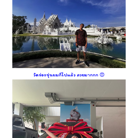
วัดร่องขุ่นผมก็ไปแล้ว สวยมากกก 😍