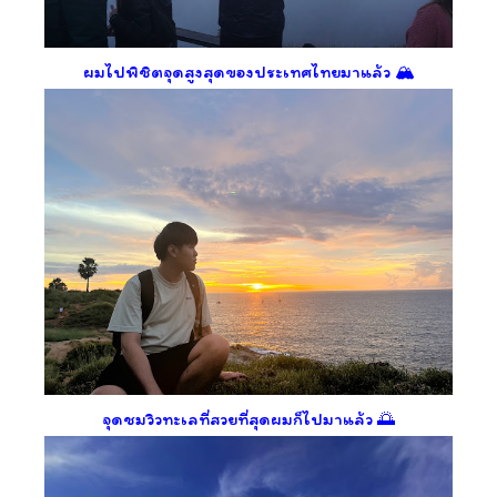
ผมไปพิชิตจุดสูงสุดของประเทศไทยมาแล้ว 🏔️
จุดชมวิวทะเลที่สวยที่สุดผมก็ไปมาแล้ว 🌅