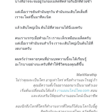
บางทีอาจจะจมอยู่ในกองเมล็ดที่คล้ายกันอีกทีด้วยซ้ำ
แต่เมื่อเราขยันทำมันทุกวัน ทำมันจนเติบโตเต็มที่
เราจะโผล่ขึ้นมาทีละนิด
แล้วเติบไหญ่เป็น ต้นไม้ที่สวยงามได้นี่เองครับ
คนเราแรกๆเมื่อทำอะไร เราจะเล็กเหมือนเมล็ดครับ
แต่เมื่อเราทำมันจนสำเร็จ เราจะเติบไหญ่เป็นต้นไม้ที่
งดงามครับ
ผมหวังว่าหลายๆคนที่อ่านบทความนี้จะได้เรียนรู้
อะไรบางอย่างนะครับที่ทำให้ชีวิตของคุณดีขึ้น
MarkNarathip
ไม่ว่าคุณจะเป็นใคร อายุเท่าไหร่ หรือทำงานอะไรอยู่ ถ้า
คุณมีความตั้งใจอยากออกมาเป็นนายตัวเอง
เริ่มต้นเปลี่ยนมันได้แล้ว
งานออนไลน์ไทย.com
สอน
และส่งเสริมให้คุณทำงานออนไลน์เป็นอาชีพ
ลองนึกถึงโลกที่ใครก็ทำงานจากที่ไหนก็ได้บนโลกใบนี้ดู
สิครับมันจะสวยงามแค่ไหน สวัสดีครับ