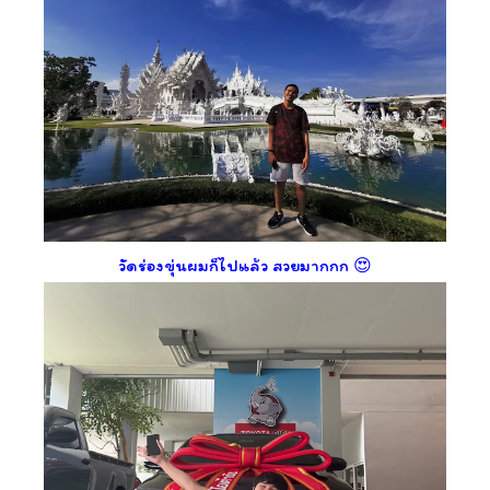
วัดร่องขุ่นผมก็ไปแล้ว สวยมากกก 😍