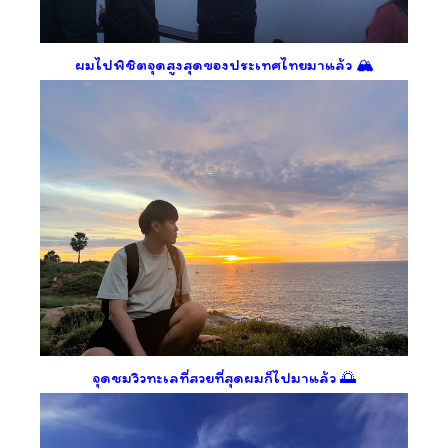
ผมไปพิชิตจุดสูงสุดของประเทศไทยมาแล้ว 🏔️
จุดชมวิวทะเลที่สวยที่สุดผมก็ไปมาแล้ว 🌅