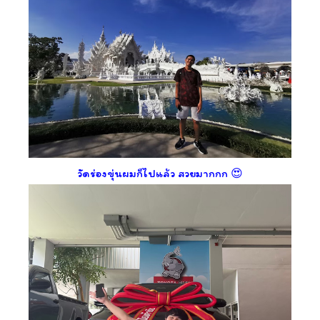
วัดร่องขุ่นผมก็ไปแล้ว สวยมากกก 😍