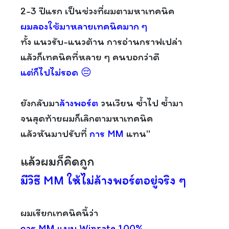
2-3 ปีแรก เป็นช่วงที่ผมตามหาเทคนิค
ผมลองใช้มาหลายเทคนิคมาก ๆ
ทั้ง แนวรับ-แนวต้าน การอ่านกราฟเปล่า
แล้วก็เทคนิคที่หลาย ๆ คนบอกว่าดี
แต่ก็ไปไม่รอด 😔
ยังกลับมา
ล้างพอร์ต
วนเวียน ซ้ำไป ซ้ำมา
จนสุดท้ายผมก็เลิกตามหาเทคนิค
แล้วหันมาปรับที่
การ MM
แทน"
แล้วผมก็คิดถูก
มีวิธี MM ให้ไม่ล้างพอร์ตอยู่จริง ๆ
ผมเรียกเทคนิคนี้ว่า
การ MM แบบ Winrate 100%