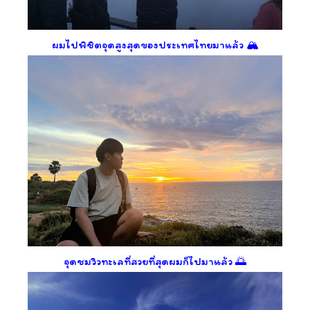
ผมไปพิชิตจุดสูงสุดของประเทศไทยมาแล้ว 🏔️
จุดชมวิวทะเลที่สวยที่สุดผมก็ไปมาแล้ว 🌅