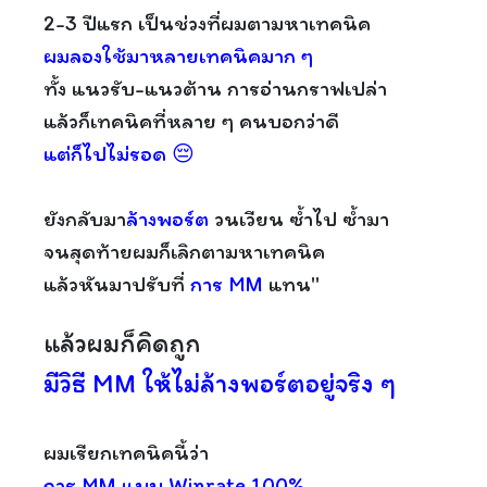
2-3 ปีแรก เป็นช่วงที่ผมตามหาเทคนิค
ผมลองใช้มาหลายเทคนิคมาก ๆ
ทั้ง แนวรับ-แนวต้าน การอ่านกราฟเปล่า
แล้วก็เทคนิคที่หลาย ๆ คนบอกว่าดี
แต่ก็ไปไม่รอด 😔
ยังกลับมา
ล้างพอร์ต
วนเวียน ซ้ำไป ซ้ำมา
จนสุดท้ายผมก็เลิกตามหาเทคนิค
แล้วหันมาปรับที่
การ MM
แทน"
แล้วผมก็คิดถูก
มีวิธี MM ให้ไม่ล้างพอร์ตอยู่จริง ๆ
ผมเรียกเทคนิคนี้ว่า
การ MM แบบ Winrate 100%