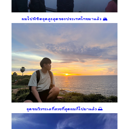
ผมไปพิชิตจุดสูงสุดของประเทศไทยมาแล้ว 🏔️
จุดชมวิวทะเลที่สวยที่สุดผมก็ไปมาแล้ว 🌅