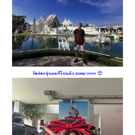
วัดร่องขุ่นผมก็ไปแล้ว สวยมากกก 😍