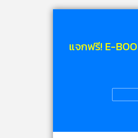
แจกฟรี! E-BO