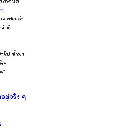
หาเทคนิค
 ๆ
นกราฟเปล่า
ว่าดี
้ำไป ซ้ำมา
นิค
น"
อยู่จริง ๆ
%